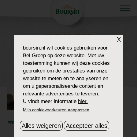
HOW TO WOW
X
HOWTOWOW-
boursin.nl
wil cookies gebruiken voor
Bel Groep op deze website. Met uw
BOURSINRITUAL-1-
toestemming kunnen wij deze cookies
gebruiken om de prestaties van onze
HEADER2
website te meten en te analyseren en
om u gepersonaliseerde content en
relevante advertenties te leveren.
U vindt meer informatie
hier.
Mijn cookievoorkeuren aanpassen
PRINT
DEEL
Alles weigeren
Accepteer alles