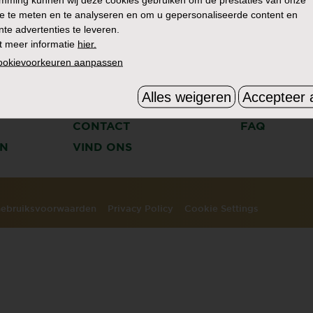
e te meten en te analyseren en om u gepersonaliseerde content en
nte advertenties te leveren.
t meer informatie
hier.
cookievoorkeuren aanpassen
Alles weigeren
Accepteer a
HET VERHAAL
ZOEK
CONTACT
FAQ
N
VIND ONS
ebruiksvoorwaarden
Privacy Policy
Cookie Settings