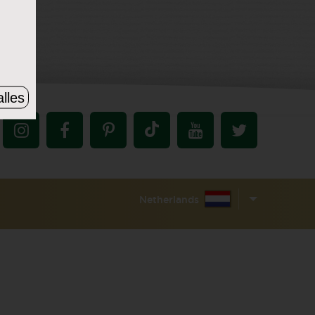
lles
Netherlands