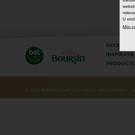
websit
releva
U vind
Mijn 
RECEPTEN
INSPIRATIE
PRODUCTE
© 2026, Bel Nederland. Alle rechten voorbehouden.
G