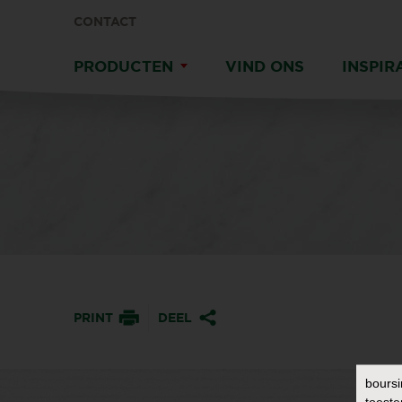
CONTACT
PRODUCTEN
VIND ONS
INSPIR
PRINT
DEEL
boursi
toeste