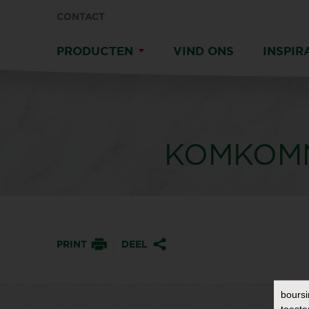
CONTACT
PRODUCTEN
VIND ONS
INSPIR
KOMKOMM
PRINT
DEEL
boursi
toeste