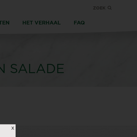
ZOEK
TEN
HET VERHAAL
FAQ
N SALADE
X