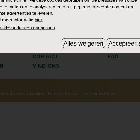
e te meten en te analyseren en om u gepersonaliseerde content en
nte advertenties te leveren.
t meer informatie
hier.
cookievoorkeuren aanpassen
Alles weigeren
Accepteer a
HET VERHAAL
ZOEK
CONTACT
FAQ
N
VIND ONS
ebruiksvoorwaarden
Privacy Policy
Cookie Settings