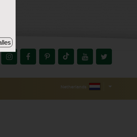
lles
Netherlands