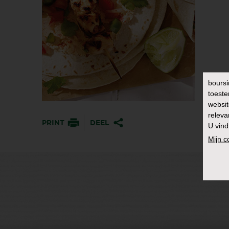
boursi
toeste
websit
releva
PRINT
DEEL
U vind
Mijn 