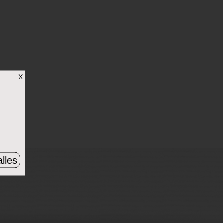
X
lles