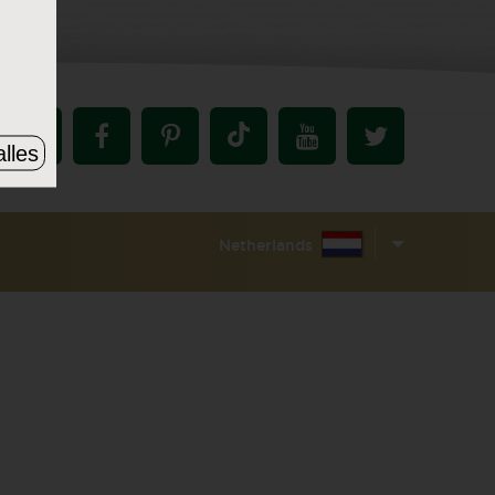
lles
Netherlands