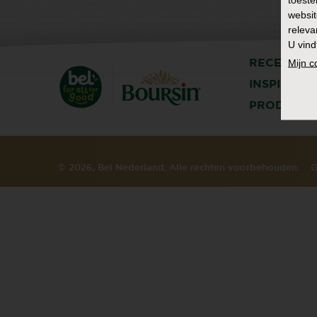
websit
releva
U vind
RECEPTEN
Mijn 
INSPIRATIE
PRODUCTE
© 2026, Bel Nederland. Alle rechten voorbehouden.
G