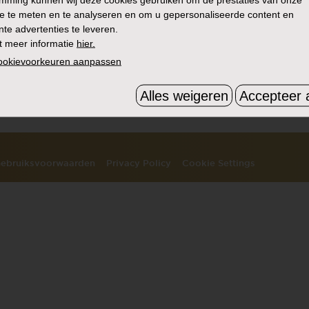
e te meten en te analyseren en om u gepersonaliseerde content en
nte advertenties te leveren.
t meer informatie
hier.
HET VERHAAL
ZOEK
cookievoorkeuren aanpassen
CONTACT
FAQ
Alles weigeren
Accepteer a
N
VIND ONS
ebruiksvoorwaarden
Privacy Policy
Cookie Settings