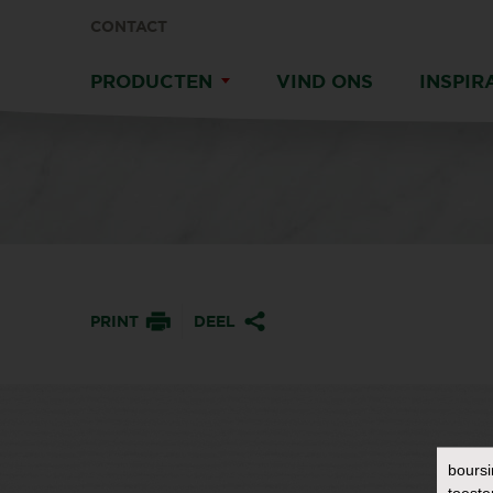
CONTACT
PRODUCTEN
VIND ONS
INSPIR
PRINT
DEEL
boursi
toeste