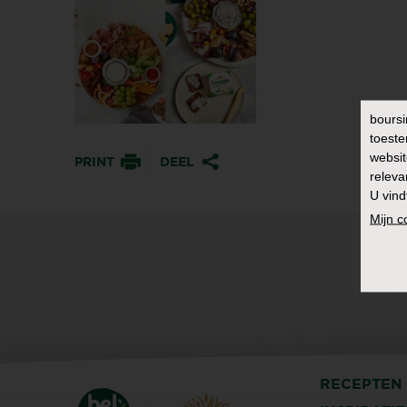
boursi
toeste
websit
PRINT
DEEL
releva
U vind
Mijn 
RECEPTEN