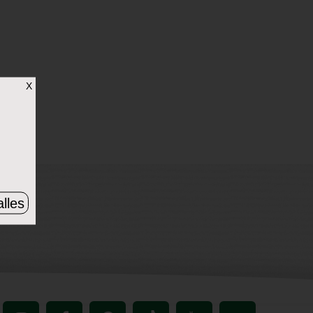
X
lles