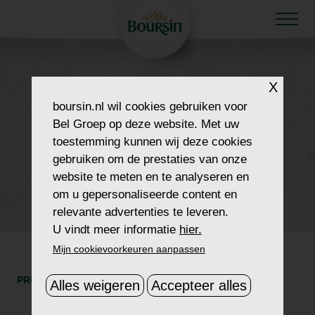
HOW TO WOW
X
HOWTOWOW-
boursin.nl
wil cookies gebruiken voor
Bel Groep op deze website. Met uw
INDEPENDENCEDAY-
toestemming kunnen wij deze cookies
gebruiken om de prestaties van onze
1-HEADER-
website te meten en te analyseren en
om u gepersonaliseerde content en
THUMBNAIL2
relevante advertenties te leveren.
U vindt meer informatie
hier.
Mijn cookievoorkeuren aanpassen
PRINT
DEEL
Alles weigeren
Accepteer alles