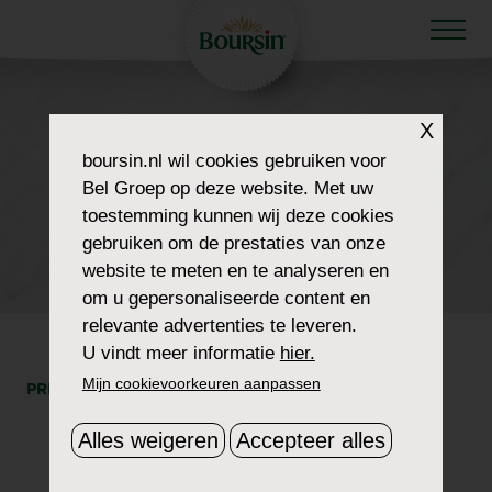
HOW TO WOW
X
HOWTOWOW-
boursin.nl
wil cookies gebruiken voor
Bel Groep op deze website. Met uw
TRIVIANIGHT-5-
toestemming kunnen wij deze cookies
gebruiken om de prestaties van onze
POPCORN
website te meten en te analyseren en
om u gepersonaliseerde content en
relevante advertenties te leveren.
U vindt meer informatie
hier.
Mijn cookievoorkeuren aanpassen
PRINT
DEEL
Alles weigeren
Accepteer alles