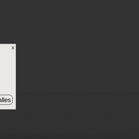
X
lles