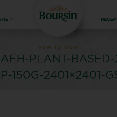
ATIE
RECEP
HOW TO WOW
-AFH-PLANT-BASED-
P-150G-2401×2401-G