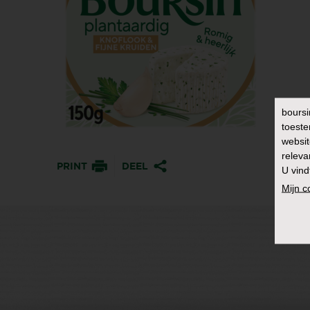
boursi
toeste
websit
releva
PRINT
DEEL
U vind
Mijn 