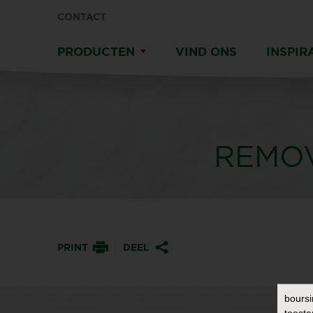
CONTACT
PRODUCTEN
VIND ONS
INSPIR
REMO
PRINT
DEEL
boursi
toeste