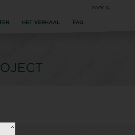
ZOEK
TEN
HET VERHAAL
FAQ
OJECT
X