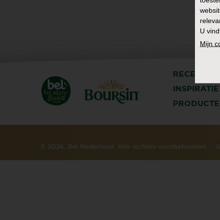
websit
releva
U vind
Mijn 
RECEPTEN
INSPIRATIE
PRODUCTE
© 2026, Bel Nederland. Alle rechten voorbehouden.
G