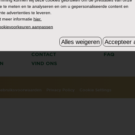
e te meten en te analyseren en om u gepersonaliseerde content en
nte advertenties te leveren.
t meer informatie
hier.
cookievoorkeuren aanpassen
Alles weigeren
Accepteer a
HET VERHAAL
ZOEK
CONTACT
FAQ
N
VIND ONS
ebruiksvoorwaarden
Privacy Policy
Cookie Settings