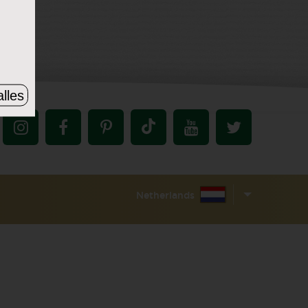
lles
Netherlands