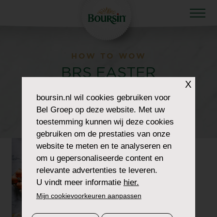
HOW TO WOW
BRS EASTER
X
PLAATTAART META
boursin.nl
wil cookies gebruiken voor
Bel Groep op deze website. Met uw
9-16 THUMBNAIL
toestemming kunnen wij deze cookies
gebruiken om de prestaties van onze
website te meten en te analyseren en
om u gepersonaliseerde content en
relevante advertenties te leveren.
U vindt meer informatie
hier.
Mijn cookievoorkeuren aanpassen