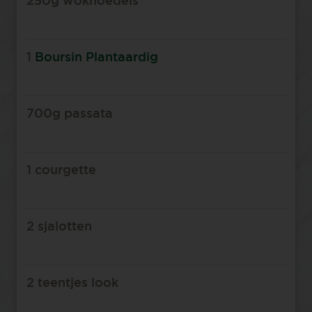
250g woknoedels⁠
1
Boursin Plantaardig
700g passata⁠
1 courgette⁠
2 sjalotten⁠
2 teentjes look⁠