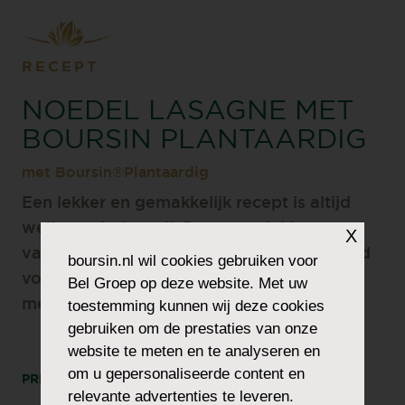
RECEPT
NOEDEL LASAGNE MET
BOURSIN PLANTAARDIG
met Boursin®Plantaardig
Een lekker en gemakkelijk recept is altijd
welkom vinden wij. Deze noedel lasagne
X
van
@laura.vanden.broeck
is hier een goed
boursin.nl
wil cookies gebruiken voor
voorbeeld van! Ze maakte het extra romig
Bel Groep op deze website. Met uw
met onze plantaardige Boursin.
toestemming kunnen wij deze cookies
gebruiken om de prestaties van onze
website te meten en te analyseren en
om u gepersonaliseerde content en
PRINT
DEEL
relevante advertenties te leveren.