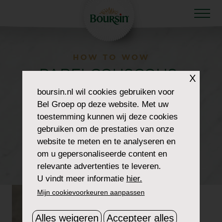
HOW TO WOW
PARELCOUSCOUS-
X
boursin.nl
wil cookies gebruiken voor
MET-RODE-BIETJES-
Bel Groep op deze website. Met uw
EN-EEN-DRESSING-
toestemming kunnen wij deze cookies
gebruiken om de prestaties van onze
VAN-FRAMBOOS-EN-
website te meten en te analyseren en
om u gepersonaliseerde content en
BOURSIN-HEADER
relevante advertenties te leveren.
U vindt meer informatie
hier.
Mijn cookievoorkeuren aanpassen
Alles weigeren
Accepteer alles