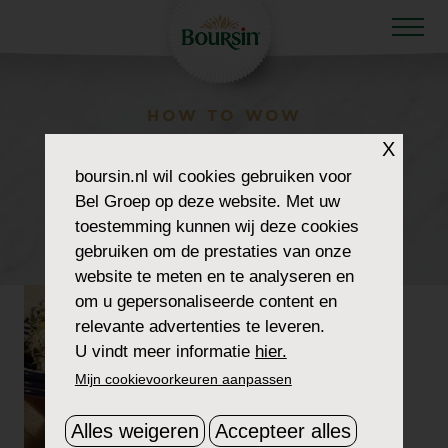
HOW TO WOW
RILETTE-VAN-
X
boursin.nl
wil cookies gebruiken voor
GESTOOMDE-
Bel Groep op deze website. Met uw
toestemming kunnen wij deze cookies
MAKREEL-HEADER
gebruiken om de prestaties van onze
website te meten en te analyseren en
om u gepersonaliseerde content en
relevante advertenties te leveren.
U vindt meer informatie
hier.
Mijn cookievoorkeuren aanpassen
Alles weigeren
Accepteer alles