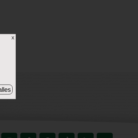
X
lles