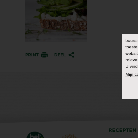
boursi
toeste
websit
PRINT
DEEL
releva
U vind
Mijn 
RECEPTEN