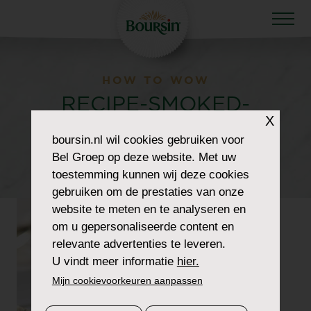
HOW TO WOW
RECIPE-SMOKED-
X
SALMON-ROLLS-
boursin.nl
wil cookies gebruiken voor
Bel Groep op deze website. Met uw
300×300-CROPPED
toestemming kunnen wij deze cookies
gebruiken om de prestaties van onze
website te meten en te analyseren en
om u gepersonaliseerde content en
relevante advertenties te leveren.
U vindt meer informatie
hier.
Mijn cookievoorkeuren aanpassen