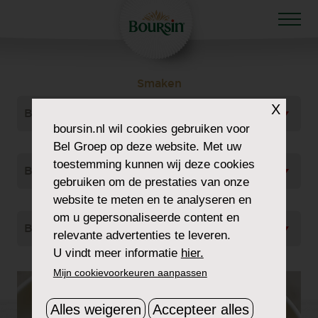
Smaken
X
Bekijk Alles
boursin.nl
wil cookies gebruiken voor
Gerecht Type
Bel Groep op deze website. Met uw
toestemming kunnen wij deze cookies
Bekijk Alles
gebruiken om de prestaties van onze
website te meten en te analyseren en
Soort
om u gepersonaliseerde content en
Bekijk Alles
relevante advertenties te leveren.
U vindt meer informatie
hier.
Mijn cookievoorkeuren aanpassen
Alles weigeren
Accepteer alles