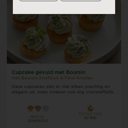
Cupcake gevuld met Boursin
met Boursin Knoflook & Fijne Kruiden
Deze cupcakes zien er niet alleen prachtig en
elegant uit, maar smaken ook erg voortreffelijk.
TOTALE TIJD:
NIVEAU:
30 MIN
GEMIDDELD