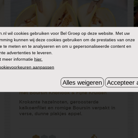
n.nl
wil cookies gebruiken voor Bel Groep op deze website. Met uw
mming kunnen wij deze cookies gebruiken om de prestaties van onze
e te meten en te analyseren en om u gepersonaliseerde content en
nte advertenties te leveren.
t meer informatie
hier.
cookievoorkeuren aanpassen
Geroosterde kalkoen met appel en
Alles weigeren
Accepteer a
Boursin
met Boursin Knoflook & Fijne Kruiden
Krokante hazelnoten, geroosterde
kalkoenfilet en romige Boursin verpakt in
verse, dunne plakjes appel.