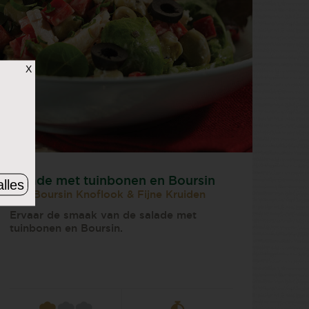
X
Salade met tuinbonen en Boursin
lles
met Boursin Knoflook & Fijne Kruiden
Ervaar de smaak van de salade met
tuinbonen en Boursin.