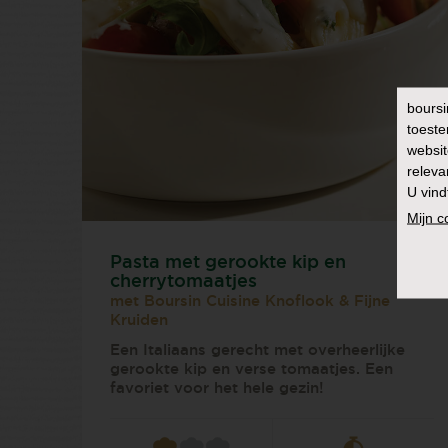
boursi
toeste
websit
releva
U vind
Mijn 
Pasta met gerookte kip en
cherrytomaatjes
met Boursin Cuisine Knoflook & Fijne
Kruiden
Een Italiaans gerecht met overheerlijke
gerookte kip en verse tomaatjes. Een
favoriet voor het hele gezin!