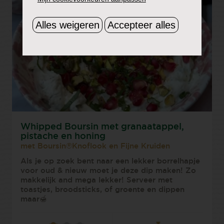
Alles weigeren
Accepteer alles
Whipped Boursin met granaatappel,
pistache en honing
met Boursin®Knoflook en Fijne Kruiden
Als je op zoek bent naar een lekker borrelhapje
voor oud & nieuw moet je deze dip maken! Zo
makkelijk and mega lekker! Serveer met
toastjes, broodsticks, of groente en dippen
maar🍯⁠