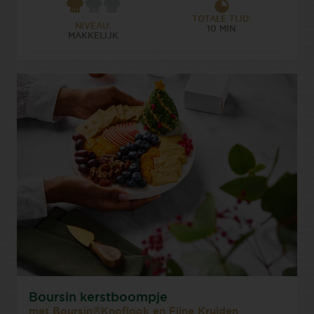
TOTALE TIJD:
NIVEAU:
10 MIN
MAKKELIJK
Boursin kerstboompje
met Boursin®Knoflook en Fijne Kruiden