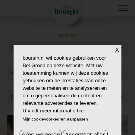
Smaken
Bekijk Alles
X
boursin.nl
wil cookies gebruiken voor
Gerecht Type
Bel Groep op deze website. Met uw
Bekijk Alles
toestemming kunnen wij deze cookies
gebruiken om de prestaties van onze
Soort
website te meten en te analyseren en
om u gepersonaliseerde content en
Bekijk Alles
relevante advertenties te leveren.
U vindt meer informatie
hier.
Mijn cookievoorkeuren aanpassen
Alles weigeren
Accepteer alles