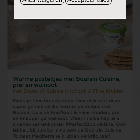
Warme pasteitjes met Boursin Cuisine,
prei en walnoot
met Boursin® Cuisine Knoflook & Fijne Kruiden
Maak je Paasbrunch extra feestelijk met deze
super gemakkelijke warme pasteitjes met
Boursin Cuisine Knoflook & Fijne kruiden, prei
en knapperige walnoot. Waar in elke hap alle
smaken samenkomen #PerfectBoursinBite. Ook
lekker, bij Jumbo is nu ook de Boursin Cuisine
Tomaat Mediterrane kruiden verkrijgbaar!