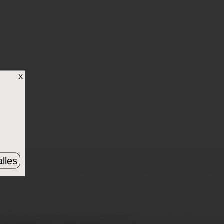
X
lles