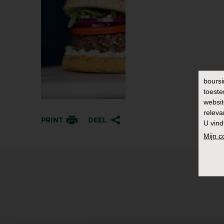
boursi
toeste
websit
releva
PRINT
DEEL
U vind
Mijn 