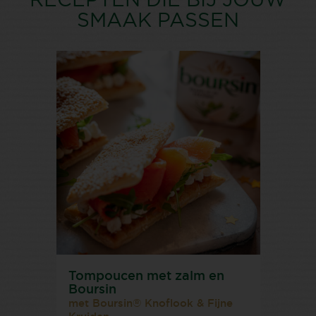
RECEPTEN DIE BIJ JOUW
SMAAK PASSEN
Tompoucen met zalm en
Boursin
met Boursin® Knoflook & Fijne