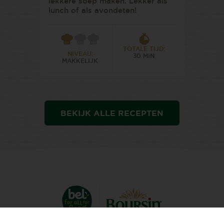
lekkere soep maken. Lekker als
lunch of als avondeten!
TOTALE TIJD:
NIVEAU:
30 MIN
MAKKELIJK
BEKIJK ALLE RECEPTEN