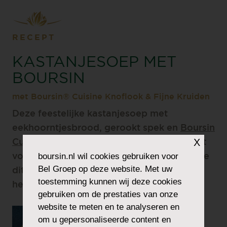
RECEPT
KASTANJESOEP MET
BOURSIN
met Boursin® Cuisine Knoflook & Fijne Kruiden
Deze feestelijke kastanjesoep met
eekhoorntjesbrood, gerookt spek en
Boursin
X
Cuisine Knoflook & Fijne Kruiden
is perfect
boursin.nl
wil cookies gebruiken voor
voor de feestdagen.
@hap_en_tap
! maakte
Bel Groep op deze website. Met uw
dit heerlijke recept en het is ook nog eens
toestemming kunnen wij deze cookies
heel makkelijk te maken.
gebruiken om de prestaties van onze
website te meten en te analyseren en
om u gepersonaliseerde content en