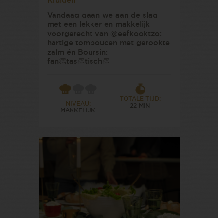
Kruiden
Vandaag gaan we aan de slag
met een lekker en makkelijk
voorgerecht van @eefkooktzo:
hartige tompoucen met gerookte
zalm én Boursin:
fan👏tas👏tisch👏
TOTALE TIJD:
NIVEAU:
22 MIN
MAKKELIJK