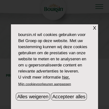
X
HOW TO WOW
boursin.nl
wil cookies gebruiken voor
BOURSIN-
Bel Groep op deze website. Met uw
SANDWICH-IN-GLAS
toestemming kunnen wij deze cookies
gebruiken om de prestaties van onze
website te meten en te analyseren en
om u gepersonaliseerde content en
relevante advertenties te leveren.
PRINT
DEEL
U vindt meer informatie
hier.
Mijn cookievoorkeuren aanpassen
Alles weigeren
Accepteer alles