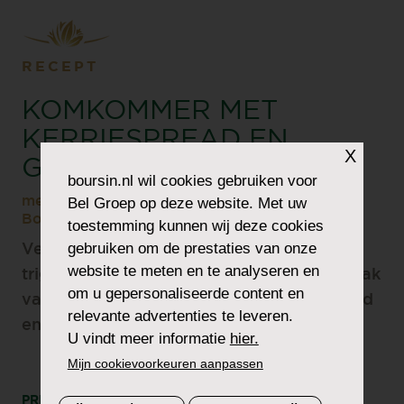
RECEPT
KOMKOMMER MET
KERRIESPREAD EN
X
GARNALEN
boursin.nl
wil cookies gebruiken voor
met Boursin Knoflook & Fijne Kruiden of
Bel Groep op deze website. Met uw
Boursin Knoflook & Fijne Kruiden Light
toestemming kunnen wij deze cookies
gebruiken om de prestaties van onze
Verfrissend en elegant – met dit gerecht
website te meten en te analyseren en
trigger je je smaakpupillen. Ervaar de smaak
om u gepersonaliseerde content en
van de frisse komkommer met kerriespread
relevante advertenties te leveren.
en heerlijke garnalen.
U vindt meer informatie
hier.
Mijn cookievoorkeuren aanpassen
PRINT
DEEL