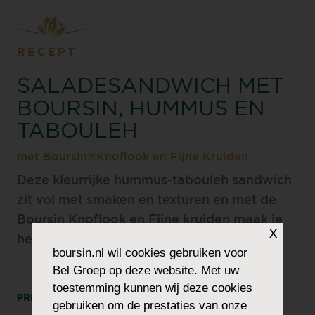
RECEPT
SALADESANDWICH MET
BOURSIN, HUMMUS EN
TABOULEH
met Boursin®Knoflook en Fijne Kruiden
Deze kleurrijke hummus-tabouleh sandwich
zit vol met smaken en texturen en met de
Boursin Knoflook en Fijne kruiden maak je
X
het helemaal af.
boursin.nl
wil cookies gebruiken voor
Bel Groep op deze website. Met uw
toestemming kunnen wij deze cookies
PRINT
DEEL
gebruiken om de prestaties van onze