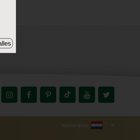
lles
Netherlands