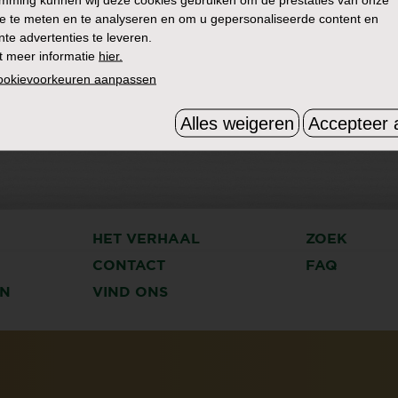
e te meten en te analyseren en om u gepersonaliseerde content en
nte advertenties te leveren.
t meer informatie
hier.
cookievoorkeuren aanpassen
Alles weigeren
Accepteer a
HET VERHAAL
ZOEK
CONTACT
FAQ
N
VIND ONS