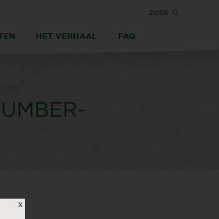
ZOEK
TEN
HET VERHAAL
FAQ
CUMBER-
X