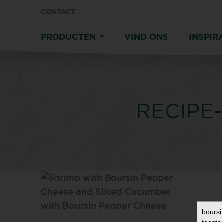
CONTACT
PRODUCTEN
VIND ONS
INSPIR
RECIPE
boursi
toeste