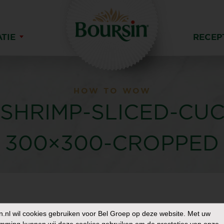
ATIE
RECEP
HOW TO WOW
-SHRIMP-SLICED-CU
300×300-CROPPED
n.nl
wil cookies gebruiken voor Bel Groep op deze website. Met uw
mming kunnen wij deze cookies gebruiken om de prestaties van onze