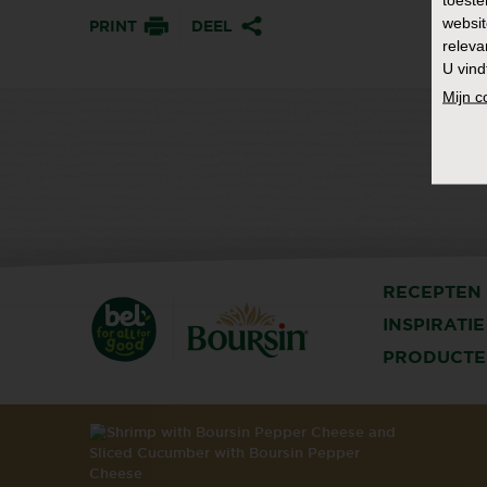
websit
PRINT
DEEL
releva
U vind
Mijn 
RECEPTEN
INSPIRATIE
PRODUCTE