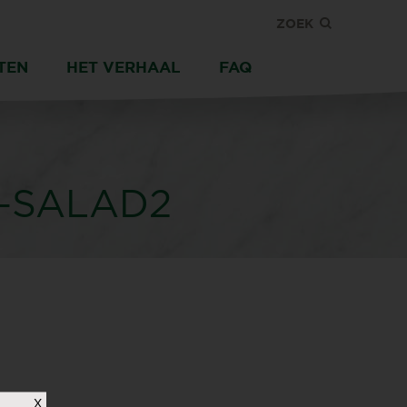
ZOEK
TEN
HET VERHAAL
FAQ
-SALAD2
X