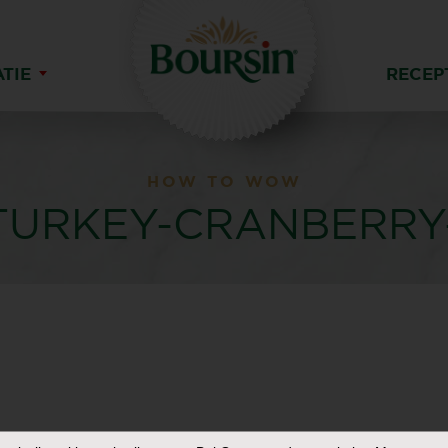
ATIE
RECEP
HOW TO WOW
-TURKEY-CRANBERRY