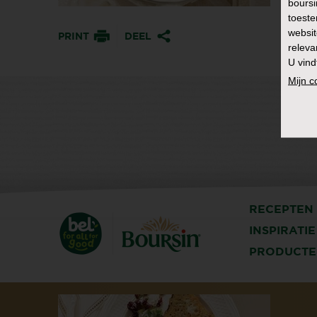
boursi
toeste
websit
PRINT
DEEL
releva
U vind
Mijn 
RECEPTEN
INSPIRATIE
PRODUCTE