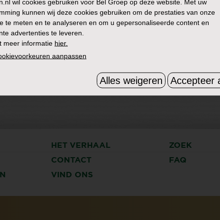
n.nl
wil cookies gebruiken voor Bel Groep op deze website. Met uw
mming kunnen wij deze cookies gebruiken om de prestaties van onze
e te meten en te analyseren en om u gepersonaliseerde content en
nte advertenties te leveren.
t meer informatie
hier.
cookievoorkeuren aanpassen
Alles weigeren
Accepteer a
HET VERHAAL
ZOEK
CONTACT
FAQ
N
VIND ONS