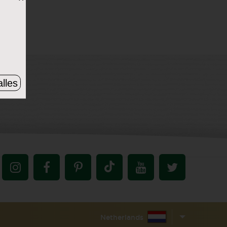
lles
Netherlands