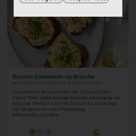
Boursin Eiersalade op Brioche
met Boursin® Knoflook & Fijne Kruiden
De perfecte Boursin bite van @Food From
Claud Nine: deze romige Boursin eiersalade op
brioche. Perfect voor de brunch en extra leuk
om te serveren met Moederdag.
#PerfectBoursinBite