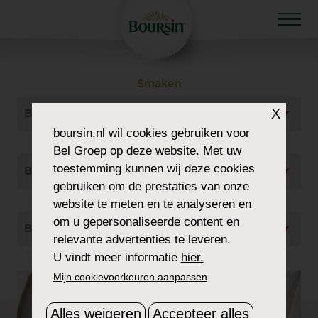
Smaken
X
Bekijk Alles
boursin.nl
wil cookies gebruiken voor
Gerecht Type
Bel Groep op deze website. Met uw
toestemming kunnen wij deze cookies
Bekijk Alles
gebruiken om de prestaties van onze
Soort
website te meten en te analyseren en
om u gepersonaliseerde content en
Bekijk Alles
relevante advertenties te leveren.
U vindt meer informatie
hier.
Mijn cookievoorkeuren aanpassen
Alles weigeren
Accepteer alles