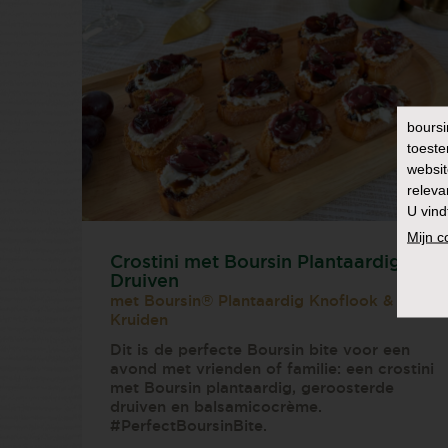
boursi
toeste
websit
releva
U vind
Mijn 
Crostini met Boursin Plantaardig en
Druiven
met Boursin® Plantaardig Knoflook & Fijne
Kruiden
Dit is de perfecte Boursin bite voor een
avond met vrienden of familie: een crostini
met Boursin plantaardig, geroosterde
druiven en balsamicocrème.
#PerfectBoursinBite.