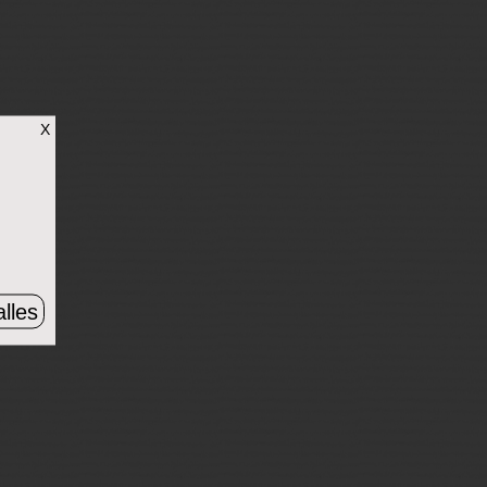
X
lles