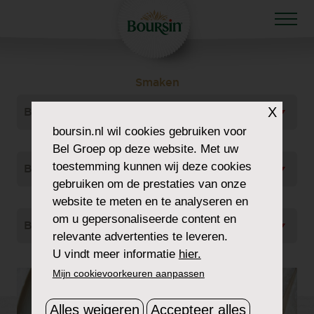
Smaken
X
Bekijk Alles
boursin.nl
wil cookies gebruiken voor
Gerecht Type
Bel Groep op deze website. Met uw
toestemming kunnen wij deze cookies
Bekijk Alles
gebruiken om de prestaties van onze
Soort
website te meten en te analyseren en
om u gepersonaliseerde content en
Bekijk Alles
relevante advertenties te leveren.
U vindt meer informatie
hier.
Mijn cookievoorkeuren aanpassen
Alles weigeren
Accepteer alles