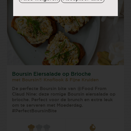
Boursin Eiersalade op Brioche
met Boursin® Knoflook & Fijne Kruiden
De perfecte Boursin bite van @Food From
Claud Nine: deze romige Boursin eiersalade op
brioche. Perfect voor de brunch en extra leuk
om te serveren met Moederdag.
#PerfectBoursinBite