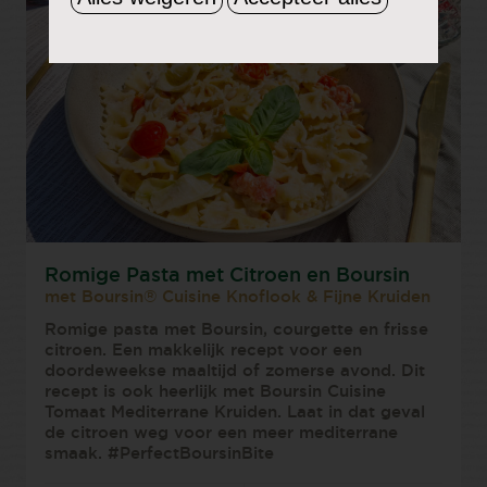
Romige Pasta met Citroen en Boursin
met Boursin® Cuisine Knoflook & Fijne Kruiden
Romige pasta met Boursin, courgette en frisse
citroen. Een makkelijk recept voor een
doordeweekse maaltijd of zomerse avond. Dit
recept is ook heerlijk met Boursin Cuisine
Tomaat Mediterrane Kruiden. Laat in dat geval
de citroen weg voor een meer mediterrane
smaak. #PerfectBoursinBite