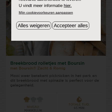
U vindt meer informatie
hier.
Mijn cookievoorkeuren aanpassen
Alles weigeren
Accepteer alles
Breekbrood rolletjes met Boursin
met Boursin® Zacht & Romig
Mooi weer betekent picknicken in het park en
dit breekbrood met spinazie is perfect voor de
gelegenheid.
TOTALE TIJD:
NIVEAU:
65 MIN
MAKKELIJK