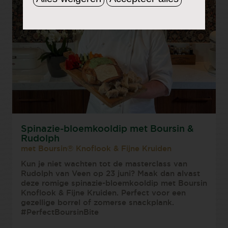
Spinazie-bloemkooldip met Boursin &
Rudolph
met Boursin® Knoflook & Fijne Kruiden
Kun je niet wachten tot de masterclass van
Rudolph van Veen op 23 juni? Maak dan alvast
deze romige spinazie-bloemkooldip met Boursin
Knoflook & Fijne Kruiden. Perfect voor een
gezellige borrel of zomerse snackplank.
#PerfectBoursinBite