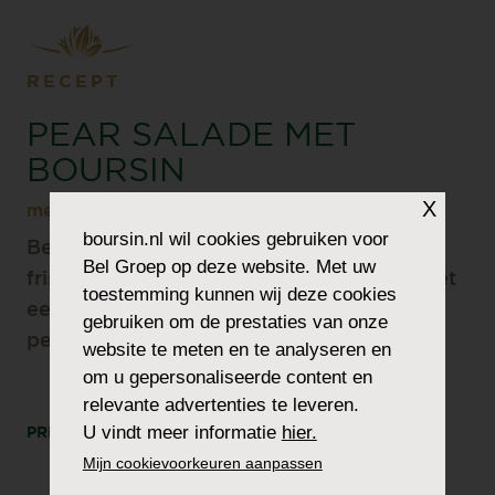
RECEPT
PEAR SALADE MET
BOURSIN
X
met Boursin®Truffelsmaak
boursin.nl
wil cookies gebruiken voor
Ben jij ook nog niet helemaal klaar om de
Bel Groep op deze website. Met uw
frisse salades los te laten? Deze salade met
toestemming kunnen wij deze cookies
een zoete en hartige combinatie is daar
gebruiken om de prestaties van onze
perfect voor. 🥬🍐
website te meten en te analyseren en
om u gepersonaliseerde content en
relevante advertenties te leveren.
U vindt meer informatie
hier.
PRINT
DEEL
Mijn cookievoorkeuren aanpassen