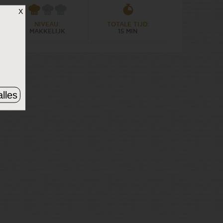
X
NIVEAU:
TOTALE TIJD:
MAKKELIJK
15 MIN
lles