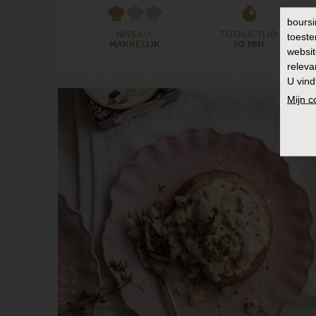
boursi
toeste
NIVEAU:
TOTALE TIJD:
MAKKELIJK
50 MIN
websit
releva
U vind
Mijn 