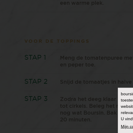
een warme plek.
VOOR DE TOPPINGS
Meng de tomatenpuree met 
en peper toe.
Snijd de tomaatjes in halve 
boursi
Zodra het deeg klaar is met 
toeste
tot cirkels. Beleg het met 
websit
releva
nog wat Boursin. Bak het 
U vind
20 minuten.
Mijn 