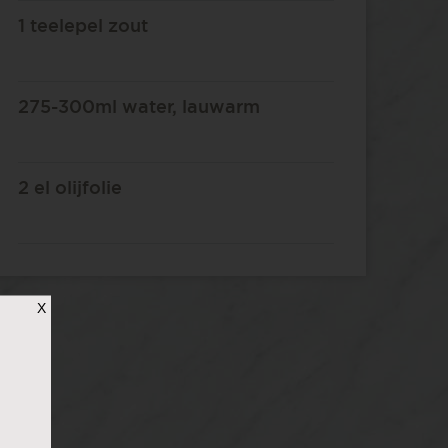
1 teelepel zout
275-300ml water, lauwarm
2 el olijfolie
X