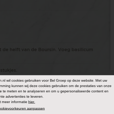
de helft van de Boursin. Voeg basilicum
stukjes.
n.nl
wil cookies gebruiken voor Bel Groep op deze website. Met uw
rijzen, verdeel het in drieën en rol het uit
mming kunnen wij deze cookies gebruiken om de prestaties van onze
tomatensaus, geraspte kaas, basilicum en
e te meten en te analyseren en om u gepersonaliseerde content en
nte advertenties te leveren.
op 220 graden Celsius gedurende ongeveer
t meer informatie
hier.
cookievoorkeuren aanpassen