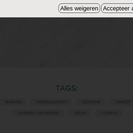
, gehalveerde cherrytomaatjes,
Alles weigeren
Accepteer a
kaas en nog meer Boursin, evenals wat
TAGS:
BAKKEN
BORRELHAPJES
BOURSIN
DINNER
FRIENDLY GATHERING
PIZZA
TOMAAT