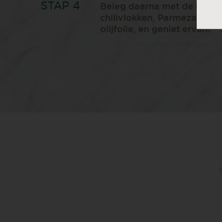
Beleg daarna met de rucola
chilivlokken, Parmezaanse 
olijfolie, en geniet ervan!