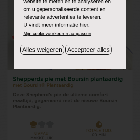
website te meten en te analyseren en
om u gepersonaliseerde content en
relevante advertenties te leveren.
U vindt meer informatie
hier.
Mijn cookievoorkeuren aanpassen
Alles weigeren
Accepteer alles
Shepperds pie met Boursin plantaardig
met Boursin® Plantaardig
Deze Shepherd’s pie de ultieme comfort
maaltijd, gegarneerd met de nieuwe Boursin
Plantaardig.
TOTALE TIJD:
NIVEAU:
60 MIN
MAKKELIJK